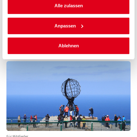
Alle zulassen
Anpassen
Ablehnen
IHRE VORTEILE ALS ACE-MITGLIED
Für Mitglieder