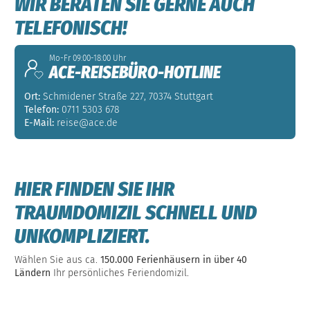
WIR BERATEN SIE GERNE AUCH
TELEFONISCH!
Mo-Fr 09:00-18:00 Uhr
ACE-REISEBÜRO-HOTLINE
Ort:
Schmidener Straße 227, 70374 Stuttgart
Telefon:
0711 5303 678
E-Mail:
reise@ace.de
HIER FINDEN SIE IHR
TRAUMDOMIZIL SCHNELL UND
UNKOMPLIZIERT.
Wählen Sie aus ca.
150.000 Ferienhäusern in über 40
Ländern
Ihr persönliches Feriendomizil.