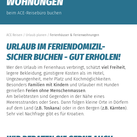
WOHNUNGEN
beim ACE-Reisebüro buchen
ACE Reisen
Urlaub planen
Ferienhäuser & Ferienwohnungen
URLAUB IM FERIENDOMIZIL-
SICHER BUCHEN - GUT ERHOLEN!
Wer den Urlaub im Ferienhaus verbringt, schätzt
viel Freiheit
,
legere Bekleidung, günstigere Kosten als im Hotel,
Ungezwungenheit, mehr Platz und Kochmöglichkeiten.
Besonders
Familien mit Kindern
und Urlauber mit Hunden
genießen
Ferien ohne Menschenmassen
.
Am beliebtesten sind Gegenden in der Nähe eines
Meeresstrandes oder Sees. Dann folgen kleine Orte in Dörfern
auf dem Land (
z.B. Toskana
) oder in den Bergen (
z.B. Kärnten
).
Sehr viel Nachfrage gibt es für Kroatien.